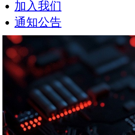
加入我们
通知公告