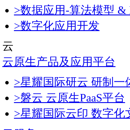
>数据应用-算法模型 & 
>数字化应用开发
云
云原生产品及应用平台
>星耀国际研云 研制
>磐云 云原生PaaS平台
>星耀国际云印 数字化