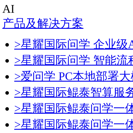
AI
产品及解决方案
>星耀国际问学 企业级A
>星耀国际问学 智能流
>爱问学 PC本地部署
>星耀国际鲲泰智算服
>星耀国际鲲泰问学一
>星耀国际鲲泰问学一体机