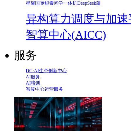
星耀国际鲲泰问学一体机DeepSeek版
异构算力调度与加速
智算中心(AICC)
服务
DC·AI生态创新中心
AI服务
AI培训
智算中心运营服务