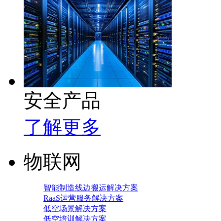
安全产品
了解更多
物联网
智能制造线边搬运解决方案
RaaS运营服务解决方案
低空场景解决方案
低空培训解决方案