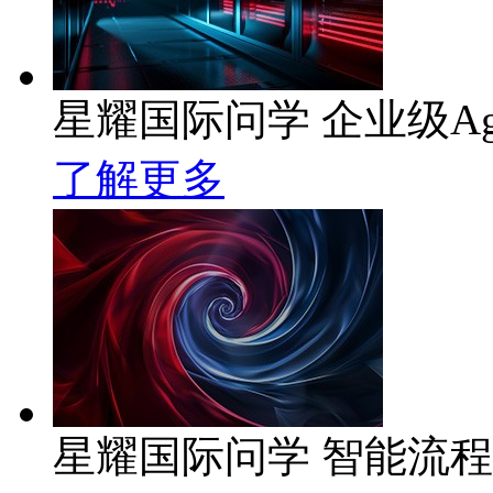
星耀国际问学 企业级Ag
了解更多
星耀国际问学 智能流