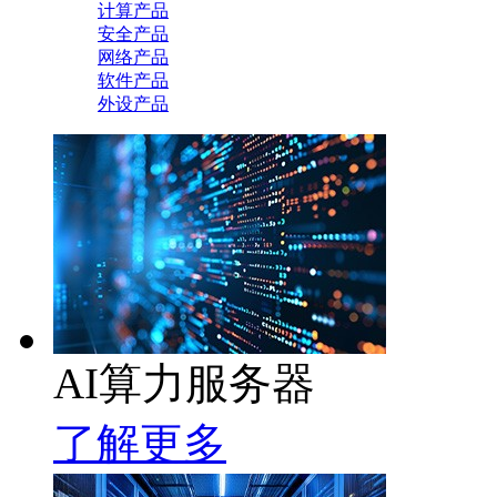
计算产品
安全产品
网络产品
软件产品
外设产品
AI算力服务器
了解更多