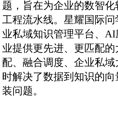
题，旨在为企业的数智
工程流水线。星耀国际问学
业私域知识管理平台、A
业提供更先进、更匹配的
配、融合调度、企业
时解决了数据到知识的向
装问题。