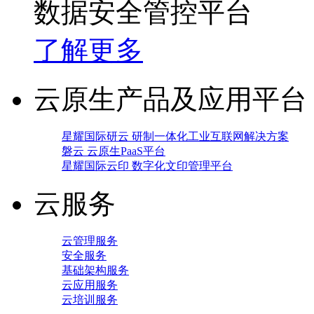
数据安全管控平台
了解更多
云原生产品及应用平台
星耀国际研云 研制一体化工业互联网解决方案
磐云 云原生PaaS平台
星耀国际云印 数字化文印管理平台
云服务
云管理服务
安全服务
基础架构服务
云应用服务
云培训服务