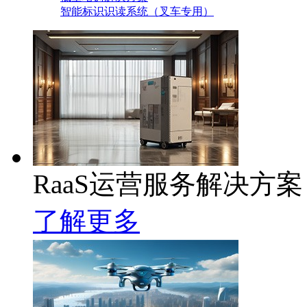
智能标识识读系统（叉车专用）
RaaS运营服务解决方案
了解更多