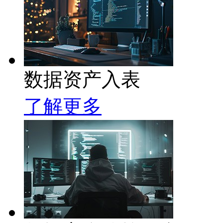
数据资产入表
了解更多