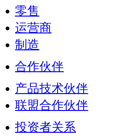
零售
运营商
制造
合作伙伴
产品技术伙伴
联盟合作伙伴
投资者关系